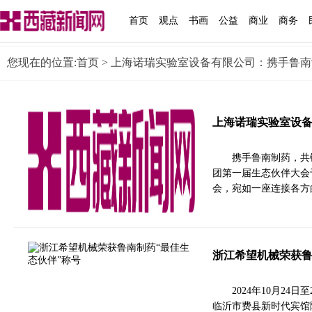
首页
观点
书画
公益
商业
商务
您现在的位置:
首页
> 上海诺瑞实验室设备有限公司：携手鲁
上海诺瑞实验室设
携手鲁南制药，共铸
团第一届生态伙伴大会
会，宛如一座连接各方
浙江希望机械荣获鲁
2024年10月2
临沂市费县新时代宾馆