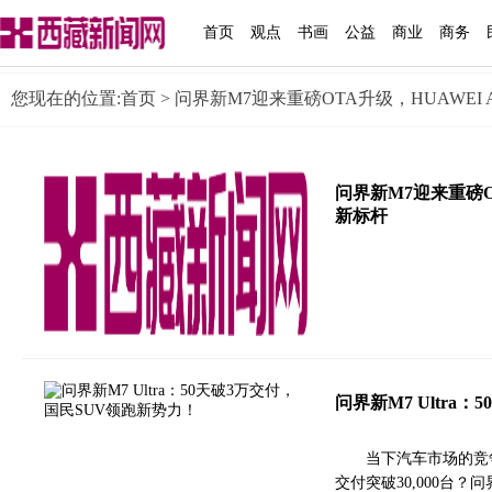
首页
观点
书画
公益
商业
商务
您现在的位置:
首页
> 问界新M7迎来重磅OTA升级，HUAWEI 
问界新M7迎来重磅OT
新标杆
问界新M7 Ultra
当下汽车市场的竞
交付突破30,000台？