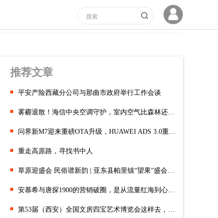
推荐文章
平安产险西藏分公司与那曲市政府举行工作会谈
雾霾退散！海信中央空调守护，室内空气比森林还清新
问界新M7迎来重磅OTA升级，HUAWEI ADS 3.0重塑智能驾驶新标杆
重走高原路，寻找书中人
草原迎盛会 民俗谱新韵 | 亚东县帕里镇“望果”盛会精彩启幕
安慕希与唐探1900的营销破圈，是从流量红海到心智占位的全链路实
第53届（西安）全国文房四宝艺术博览会这样去，攻略一文get！