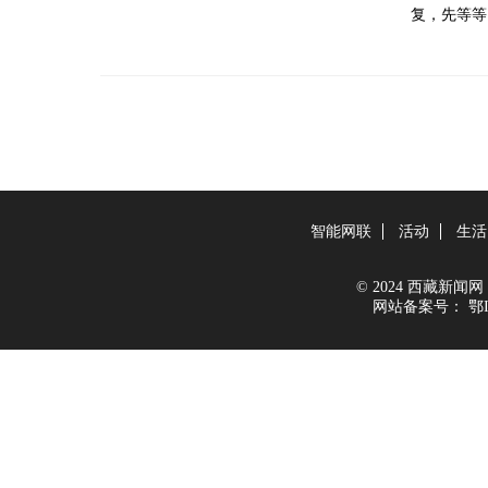
复，先等等
智能网联
活动
生活
© 2024 西藏新闻网 All
网站备案号：
鄂I