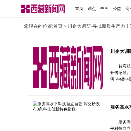
首页
观点
书画
公益
商
您现在的位置:
首页
> 川企大调研·寻找新质生产力丨
川企大调
转弯丝
开传感器。
辆“神经中
服务高水
服务高
平科技自立