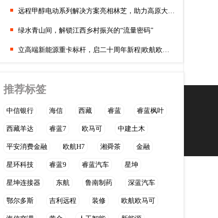
远程甲醇电动系列解决方案亮相林芝，助力高原大国工程绿色建设
绿水青山间，解锁江西乡村振兴的“流量密码”
立高端新能源重卡标杆，启二十周年新程|欧航欧马可2026年一季度
推荐标签
中信银行
海信
西藏
睿蓝
睿蓝枫叶
西藏羊达
睿蓝7
欧马可
中建土木
平安消费金融
欧航H7
湘舜茶
金融
星环科技
睿蓝9
睿蓝汽车
星坤
星坤连接器
东航
鲁南制药
深蓝汽车
鄂尔多斯
吉利远程
装修
欧航欧马可