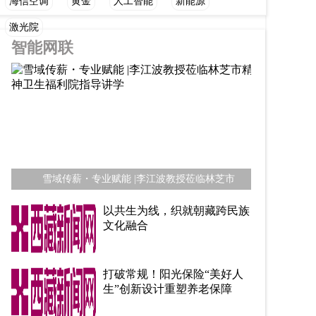
海信空调
黄金
人工智能
新能源
激光院
智能网联
雪域传薪・专业赋能 |李江波教授莅临林芝市
以共生为线，织就朝藏跨民族
文化融合
打破常规！阳光保险“美好人
生”创新设计重塑养老保障