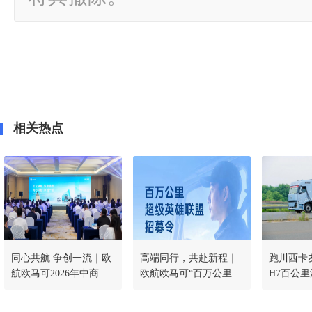
相关热点
同心共航 争创一流｜欧
高端同行，共赴新程｜
跑川西卡
航欧马可2026年中商务
欧航欧马可“百万公里超
H7百公里
会暨战略研讨会圆满召
级英雄联盟”全球招募正
开
式启动